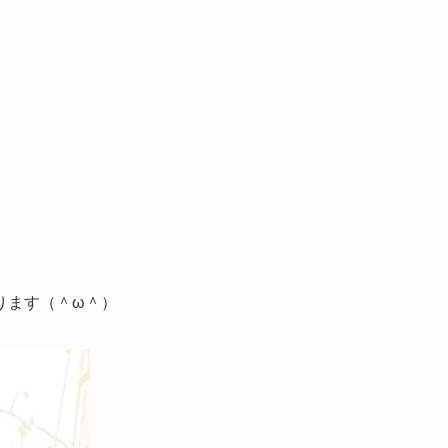
ります（＾ω＾）