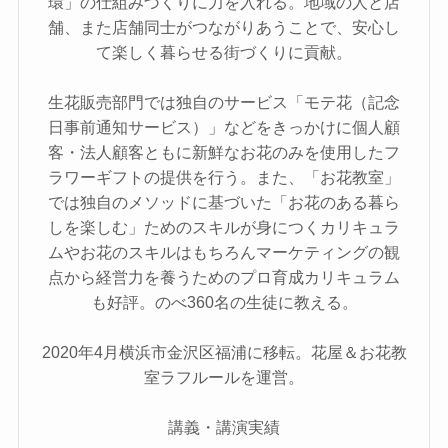
環」の仕組みづくりに力を入れる。地域の人と店
舗、また店舗同士がつながりあうことで、安心し
て楽しく暮らせる街づくりに貢献。
生花販売部門では独自のサービス「モテ花（記念
日事前通知サービス）」などをきっかけに個人顧
客・法人顧客ともに新鮮なお花のみを使用したフ
ラワーギフトの提供を行う。また、「お花教室」
では独自のメソッドに基づいた「お花のある暮ら
しを楽しむ」ためのスキルが身につくカリキュラ
ムやお花のスキルはもちろんマーケティングの観
点から経営力を養うためのプロ育成カリキュラム
も好評。のべ360名の生徒に教える。
2020年4月横浜市金沢区福浦に移転。花屋＆お花教
室ラフルールを運営。
講義・講演実績