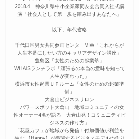
2018.4 神奈川県中小企業家同友会合同入社式講
演「社会人として第一歩を踏み出すあなたへ」
以下、年代省略
千代田区男女共同参画センターMIW「これからが
人生本番にしたい方のキャリアデザイン講座」
豊島区「女性のための起業塾」
WHAISランチラボ「頑張るの本当の意味を知って
人生が変わった」
横浜市女性起業ＵＰルーム「女性のための起業準
備」
大倉山ビジネスサロン
「パワースポット大倉山！地域コミュニティの女
性オーナー4名が語る 大倉山発！コミュニティビ
ジネスの作り方」
「花屋カフェが地域から発信！付加価値が利益を
生む 【Happy】が循環するビジネスモデルの作り