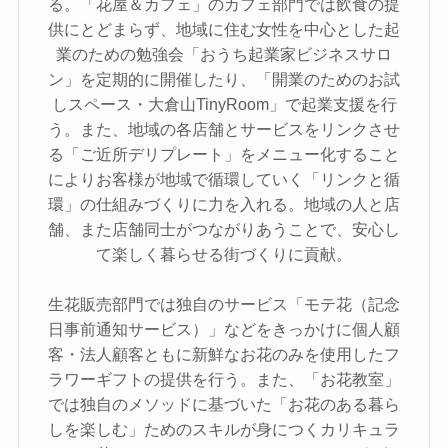
る。「花屋＆カフェ」のカフェ部門では飲食の提
供にとどまらず、地域に住む女性を中心とした起
業のための勉強会「おうち起業家ビジネスサロ
ン」を定期的に開催したり、「開業のためのお試
しスペース・大倉山TinyRoom」で起業支援を行
う。また、地域の各店舗とサービスをリンクさせ
る「ご近所デリプレート」をメニュー化すること
によりお客様が地域で循環していく「リンクと循
環」の仕組みづくりに力を入れる。地域の人と店
舗、また店舗同士がつながりあうことで、安心し
て楽しく暮らせる街づくりに貢献。
生花販売部門では独自のサービス「モテ花（記念
日事前通知サービス）」などをきっかけに個人顧
客・法人顧客ともに新鮮なお花のみを使用したフ
ラワーギフトの提供を行う。また、「お花教室」
では独自のメソッドに基づいた「お花のある暮ら
しを楽しむ」ためのスキルが身につくカリキュラ